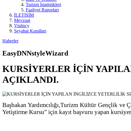
Turizm İstatistikleri
Faaliyet Raporları
İLETİŞİM
Mevzuat
Visitncy
Seyahat Kuralları
Haberler
EasyDNNstyleWizard
KURSİYERLER İÇİN YAPILA
AÇIKLANDI.
Başbakan Yardımcılığı,Turizm Kültür Gençlik ve Ç
Yetiştirme Kursu” için kayıt başvuru yapan kursiyerl