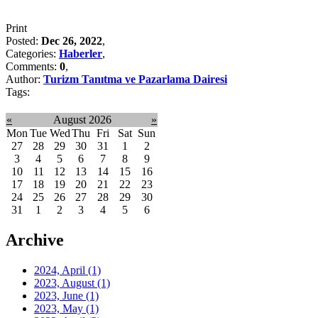
Print
Posted:
Dec 26, 2022
,
Categories:
Haberler
,
Comments:
0
,
Author:
Turizm Tanıtma ve Pazarlama Dairesi
Tags:
«
August 2026
»
Mon
Tue
Wed
Thu
Fri
Sat
Sun
27
28
29
30
31
1
2
3
4
5
6
7
8
9
10
11
12
13
14
15
16
17
18
19
20
21
22
23
24
25
26
27
28
29
30
31
1
2
3
4
5
6
Archive
2024, April
(1)
2023, August
(1)
2023, June
(1)
2023, May
(1)