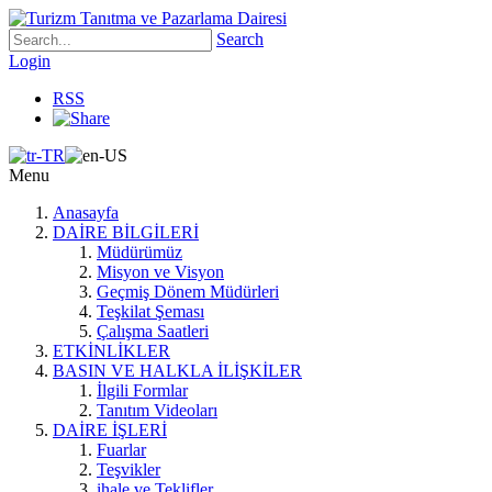
Search
Login
RSS
Menu
Anasayfa
DAİRE BİLGİLERİ
Müdürümüz
Misyon ve Visyon
Geçmiş Dönem Müdürleri
Teşkilat Şeması
Çalışma Saatleri
ETKİNLİKLER
BASIN VE HALKLA İLİŞKİLER
İlgili Formlar
Tanıtım Videoları
DAİRE İŞLERİ
Fuarlar
Teşvikler
ihale ve Teklifler