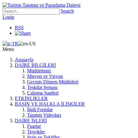
Search
Login
RSS
Menu
Anasayfa
DAİRE BİLGİLERİ
Müdürümüz
Misyon ve Visyon
Geçmiş Dönem Müdürleri
Teşkilat Şeması
Çalışma Saatleri
ETKİNLİKLER
BASIN VE HALKLA İLİŞKİLER
İlgili Formlar
Tanıtım Videoları
DAİRE İŞLERİ
Fuarlar
Teşvikler
ihale ve Teklifler